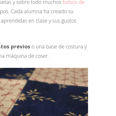
misetas y sobre todo muchos
bolsos de
ipos. Cada alumna ha creado su
as aprendidas en clase y sus gustos
tos previos
o una base de costura y
na máquina de coser.