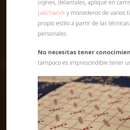
cojines, delantales, apliqué en ca
patchwork
y monederos de varios t
propio estilo a partir de las técnic
personales.
No necesitas tener conocimien
tampoco es imprescindible tener u